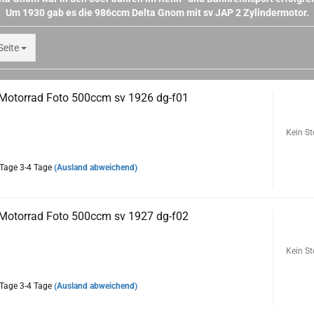
Um 1930 gab es die 986ccm Delta Gnom mit sv JAP 2 Zylindermotor.
te
Seite
Motorrad Foto 500ccm sv 1926 dg-f01
tudioaufnahme einer frühen Delta Gnom, mit allerhand
Kein St
kt
3-4 Tage
(Ausland abweichend)
Motorrad Foto 500ccm sv 1927 dg-f02
ell ist sehr gut der grosse Tacho und die Ballhupe zu sehen
Kein St
3-4 Tage
(Ausland abweichend)