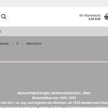
Suche...
Ihr Warenkorb
0,00 EUR
S
»
»
torrad
D
Delta Gnom
Motorenfabrik Engler, Wolmersdorfer&Co., Wien
Motorradbau von 1925-1955
 mit ohv + sv Jap, und eigenen ohv Motoren, ab 1953 wurden auch Rot
lta Gnom war in den 30er Jahren im Renn- und Bahnrennsport erfolgrei