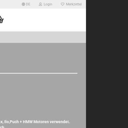
DE
Login
Merkzettel
ax, Ilo,Puch + HMW Motoren verwendet.
ch.