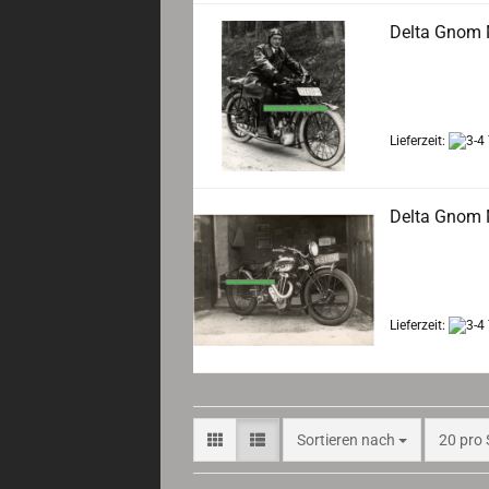
Delta Gnom 
Aufnahme eine
Lieferzeit:
Delta Gnom 
Seltenes Phot
Lieferzeit:
Sortieren nach
pro Sei
Sortieren nach
20 pro 