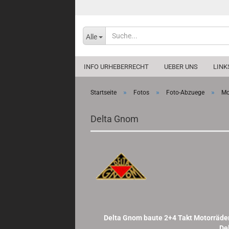
Alle
INFO URHEBERRECHT
UEBER UNS
LINK
»
»
»
Startseite
Fotos
Foto-Abzuege
Mo
Delta Gnom
Delta Gnom baute 2+4 Takt Motorräder
De