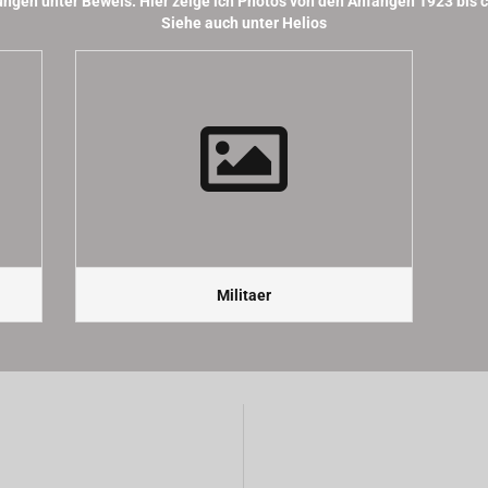
ngen unter Beweis. Hier zeige ich Photos von den Anfängen 1923 bis c
Siehe auch unter Helios
Militaer