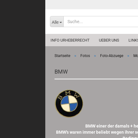
Alle
INFO URHEBERRECHT
UEBER UNS
LINK
»
»
»
Startseite
Fotos
Foto-Abzuege
Mo
BMW
BMW einer der damals + heu
BMW's waren immer beliebt wegen ihrer so