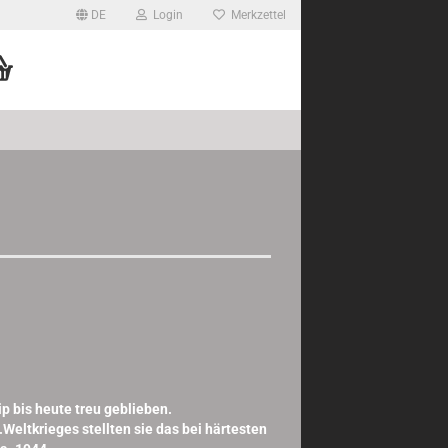
DE
Login
Merkzettel
p bis heute treu geblieben.
eltkrieges stellten sie das bei härtesten