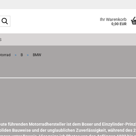
Suche...
Ihr Warenkorb
0,00 EUR
S
»
»
torrad
B
BMW
te führenden Motorradhersteller ist dem Boxer und Einzylinder-Prinzi
liden Bauweise und der unglaublichen Zuverlässigkeit, während des 2.W