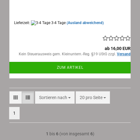
Motosacoche Genf, Motorrad Prospekt 1937
Maße: 15x21 cm, 8 Seiten, Sprache: deutsch
Lieferzeit:
3-4 Tage
(Ausland abweichend)
ab 16,00 EUR
Kein Steuerausweis gem. Kleinuntern.-Reg. §19 UStG zzgl.
Versand
ZUM ARTIKEL
Sortieren nach
pro Seite
Sortieren nach
20 pro Seite
1
1
bis
6
(von insgesamt
6
)