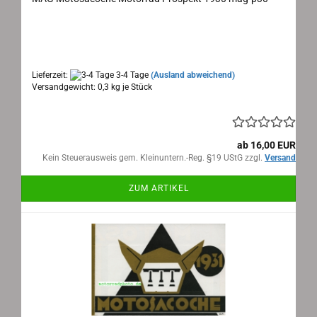
Maße / Measure: 45x16cm aufgeklappt/opened,
8 Seiten / Sides,
Text: deutsch/german
Lieferzeit:
3-4 Tage
(Ausland abweichend)
Versandgewicht:
0,3
kg je Stück
ab 16,00 EUR
Kein Steuerausweis gem. Kleinuntern.-Reg. §19 UStG zzgl.
Versand
ZUM ARTIKEL