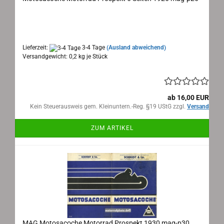
Motosacoche Genf, Motorrad Prospekt 1926
Maße: 14x22 cm, 6 Seiten, Sprache: deutsch
Lieferzeit:
3-4 Tage
(Ausland abweichend)
Versandgewicht:
0,2
kg je Stück
ab 16,00 EUR
Kein Steuerausweis gem. Kleinuntern.-Reg. §19 UStG zzgl.
Versand
ZUM ARTIKEL
MAG Motosacoche Motorrad Prospekt 1930 mag-p30