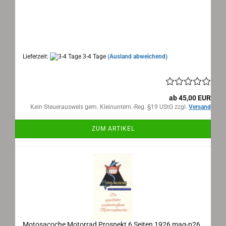
Motosacoche Genf, Motorrad Prospekt 1914
Maße/Measure: 44x15 cm
Seiten/Sides: 44 + 2 seitige Preisliste/Pricelist
Text: französisch/french
Lieferzeit:
3-4 Tage
(Ausland abweichend)
ab 45,00 EUR
Kein Steuerausweis gem. Kleinuntern.-Reg. §19 UStG zzgl.
Versand
ZUM ARTIKEL
Motosacoche Motorrad Prospekt 6 Seiten 1926 mag-p26