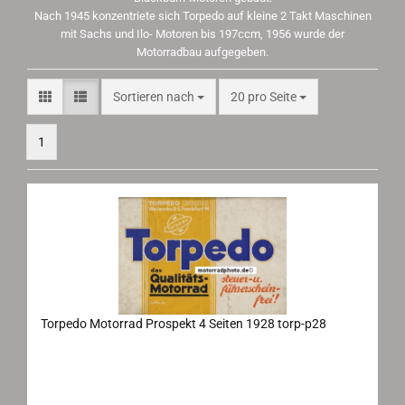
Nach 1945 konzentriete sich Torpedo auf kleine 2 Takt Maschinen
mit Sachs und Ilo- Motoren bis 197ccm, 1956 wurde der
Motorradbau aufgegeben.
Sortieren nach
pro Seite
Sortieren nach
20 pro Seite
1
Torpedo Motorrad Prospekt 4 Seiten 1928 torp-p28
Torpedo Motorrad Prospekt 1928
Maße: 42x15 cm aufgeklappt, 4 Seiten, Sprache: deutsch