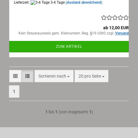
Lieferzeit:
3-4 Tage
(Ausland abweichend)
ab 12,00 EUR
Kein Steuerausweis gem. Kleinuntern.-Reg. §19 UStG zzgl.
Versand
ZUM ARTIKEL
Sortieren nach
pro Seite
Sortieren nach
20 pro Seite
1
1
bis
1
(von insgesamt
1
)