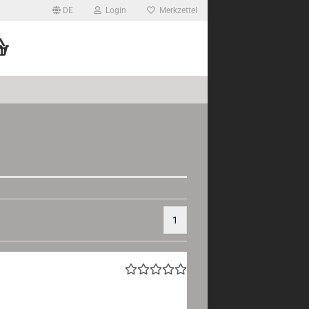
DE
Login
Merkzettel
1