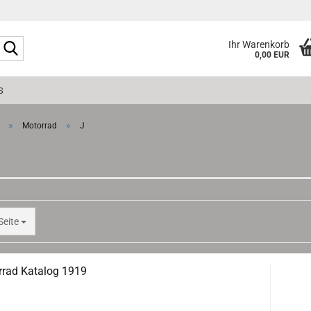
Suche...
Ihr Warenkorb
0,00 EUR
S
»
»
Motorrad
J
te
Seite
rad Katalog 1919
re: 27x21cm aufgeklappt, opened,