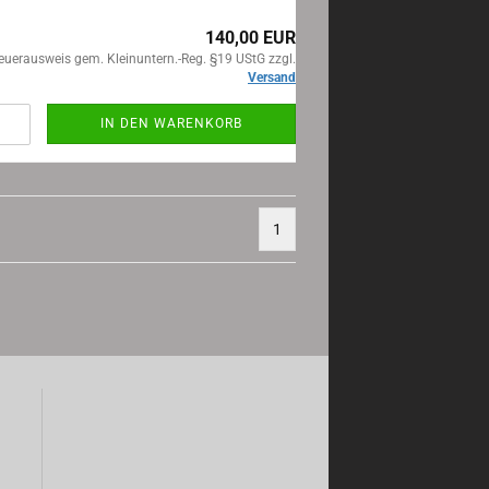
140,00 EUR
euerausweis gem. Kleinuntern.-Reg. §19 UStG zzgl.
Versand
IN DEN WARENKORB
1