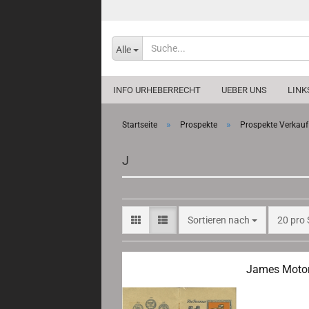
Alle
INFO URHEBERRECHT
UEBER UNS
LINK
»
»
Startseite
Prospekte
Prospekte Verkauf
J
Sortieren nach
pro Sei
Sortieren nach
20 pro 
James Motor
Maße/Measu