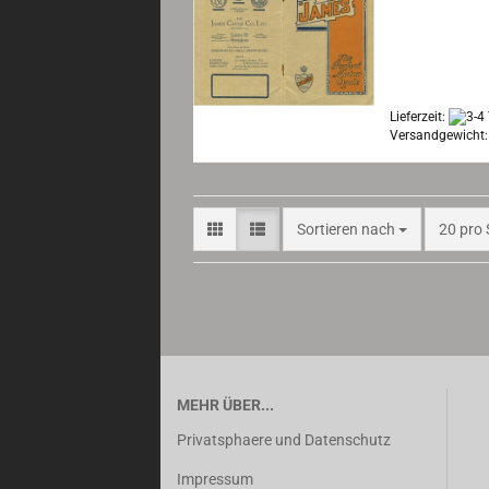
Seiten/Side
Text: englis
Zustand/ Co
very good, w
Lieferzeit:
Versandgewicht
Sortieren nach
pro Sei
Sortieren nach
20 pro 
MEHR ÜBER...
Privatsphaere und Datenschutz
Impressum