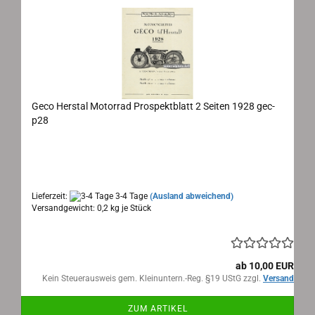
Geco Herstal Motorrad Prospektblatt 2 Seiten 1928 gec-
p28
Maße: 21x26cm
2 Seiten
Text: französisch
Lieferzeit:
3-4 Tage
(Ausland abweichend)
Versandgewicht:
0,2
kg je Stück
ab 10,00 EUR
Kein Steuerausweis gem. Kleinuntern.-Reg. §19 UStG zzgl.
Versand
ZUM ARTIKEL