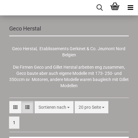
Geco Herstal
Geco Herstal, Etablissements Gerkinet & Co. Jeumont Nord
Belgien
Die Firmen Geco und Gillet Herstal arbeiten eng zusammen,
Geco baute aber auch eigene Modelle mit 173- 250- und
350ccm sv Motoren, andere Modelle waren baugleich mit Gillet
Modellen
Sortieren nach
pro Seite
Sortieren nach
20 pro Seite
1