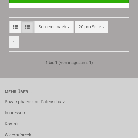
Sortieren nach
pro Seite
Sortieren nach
20 pro Seite
1
1
bis
1
(von insgesamt
1
)
MEHR ÜBER...
Privatsphaere und Datenschutz
Impressum
Kontakt
Widerrufsrecht