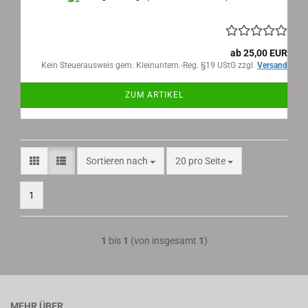
ab 25,00 EUR
Kein Steuerausweis gem. Kleinuntern.-Reg. §19 UStG zzgl.
Versand
ZUM ARTIKEL
Sortieren nach
pro Seite
Sortieren nach
20 pro Seite
1
1
bis
1
(von insgesamt
1
)
MEHR ÜBER...