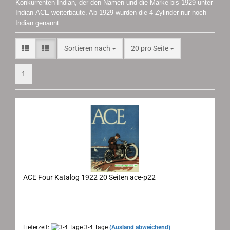
Konkurrenten Indian, der den Namen und die Marke bis 1929 unter
Indian-ACE weiterbaute. Ab 1929 wurden die 4 Zylinder nur noch
Indian genannt.
Sortieren nach
pro Seite
Sortieren nach
20 pro Seite
1
ACE Four Katalog 1922 20 Seiten ace-p22
ACE Motor Corporation, Hauptkatalog 1922
Maße: 20x27,5 cm, 20 Seiten, Sprache: englisch
Lieferzeit:
3-4 Tage
(Ausland abweichend)