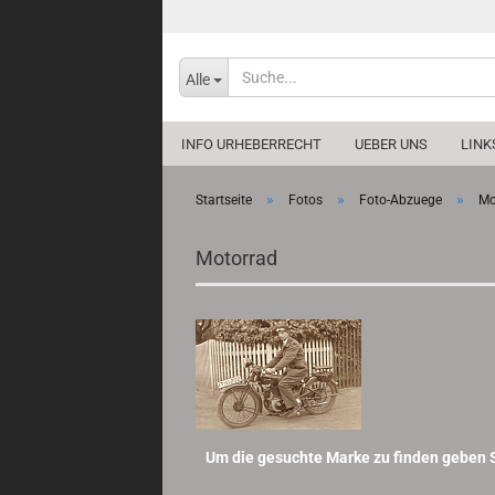
Alle
INFO URHEBERRECHT
UEBER UNS
LINK
»
»
»
Startseite
Fotos
Foto-Abzuege
Mo
Motorrad
Um die gesuchte Marke zu finden geben Si