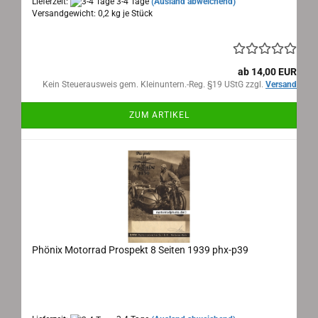
Lieferzeit:
3-4 Tage
(Ausland abweichend)
Versandgewicht:
0,2
kg je Stück
ab 14,00 EUR
Kein Steuerausweis gem. Kleinuntern.-Reg. §19 UStG zzgl.
Versand
ZUM ARTIKEL
Phönix Motorrad Prospekt 8 Seiten 1939 phx-p39
Phönix Neheim Ruhr, Motorrad Gesamt-Prospekt 1939
Maße: 59x22 cm, 8 Seiten , Sprache: deutsch