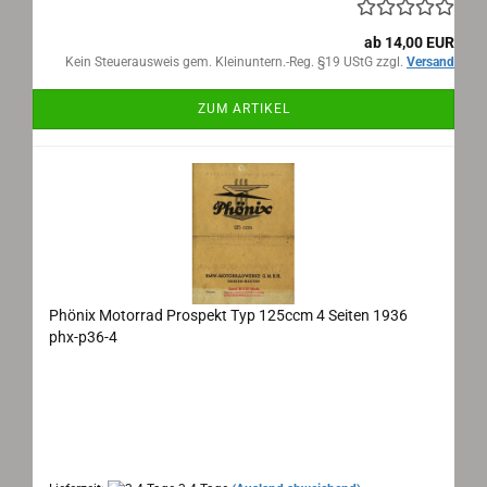
ab 14,00 EUR
Kein Steuerausweis gem. Kleinuntern.-Reg. §19 UStG zzgl.
Versand
ZUM ARTIKEL
Phönix Motorrad Prospekt Typ 125ccm 4 Seiten 1936
phx-p36-4
Phönix Motorrad Prospekt Typ 125ccm 4
Seiten 1936
Maße: 29x20cm aufgeklappt 4 Seiten, Text:
deutsch