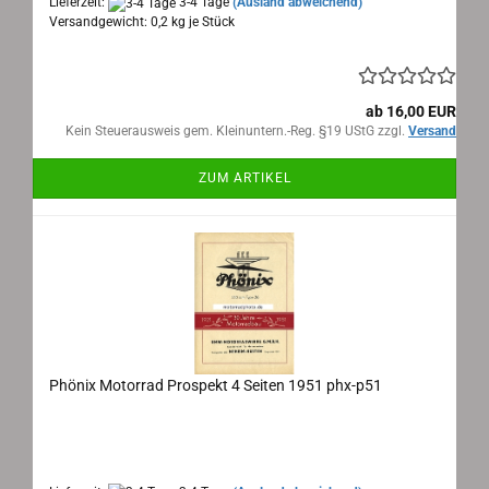
Lieferzeit:
3-4 Tage
(Ausland abweichend)
Versandgewicht:
0,2
kg je Stück
ab 16,00 EUR
Kein Steuerausweis gem. Kleinuntern.-Reg. §19 UStG zzgl.
Versand
ZUM ARTIKEL
Phönix Motorrad Prospekt 4 Seiten 1951 phx-p51
Phönix Motorrad Prospekt 1951
Maße: 30x21 cm aufgeklappt , 4 Seiten, Sprache: deutsch