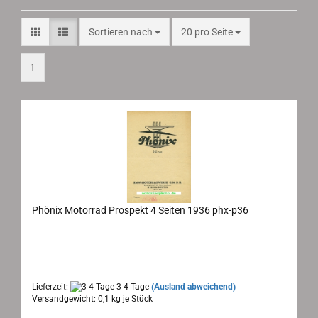
Sortieren nach
pro Seite
Sortieren nach
20 pro Seite
1
Phönix Motorrad Prospekt 4 Seiten 1936 phx-p36
Phönix Neheim Ruhr, Motorrad Prospekt 1936
Maße: 15x21 cm, 4 Seiten + 2 seitige Preisliste, Sprache:
deutsch
Lieferzeit:
3-4 Tage
(Ausland abweichend)
Versandgewicht:
0,1
kg je Stück