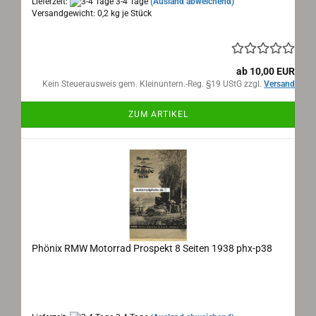
Lieferzeit:
3-4 Tage
(Ausland abweichend)
Versandgewicht:
0,2
kg je Stück
ab 10,00 EUR
Kein Steuerausweis gem. Kleinuntern.-Reg. §19 UStG zzgl.
Versand
ZUM ARTIKEL
Phönix RMW Motorrad Prospekt 8 Seiten 1938 phx-p38
Phönix RMW Motorrad Prospekt 8 Seiten 1938
Maße: 43x28cm aufgeklappt, 8 Seiten, Sprache: deutsch