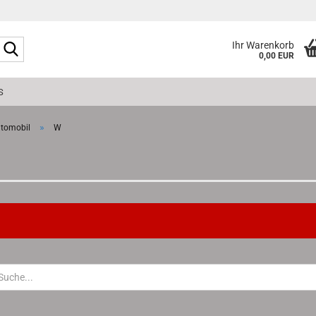
Suche...
Ihr Warenkorb
0,00 EUR
S
»
tomobil
W