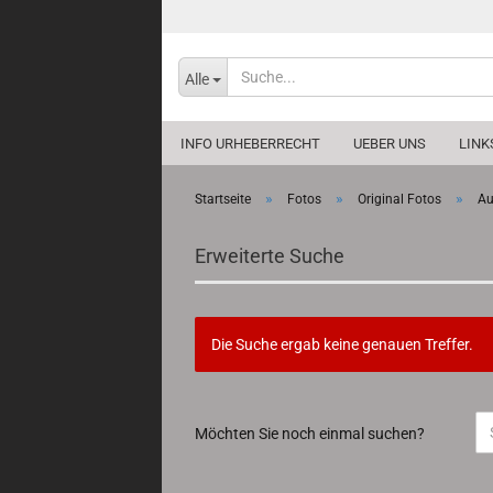
Alle
INFO URHEBERRECHT
UEBER UNS
LINK
»
»
»
Startseite
Fotos
Original Fotos
Au
Erweiterte Suche
Die Suche ergab keine genauen Treffer.
MÖCHTEN
Möchten Sie noch einmal suchen?
SIE
NOCH
EINMAL