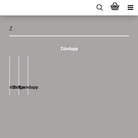
Z
Zündapp
Zenith
Zetge
Zuendapp