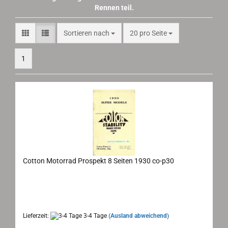
Rennen teil.
Sortieren nach
pro Seite
Sortieren nach
20 pro Seite
1
Cotton Motorrad Prospekt 8 Seiten 1930 co-p30
Cotton Gloucester, Motorrad Prospekt 1930
Maße: 14,5x23 cm (ausgeklappt 29x46 cm) 8 Seiten, Sprache:
englisch
Lieferzeit:
3-4 Tage
(Ausland abweichend)