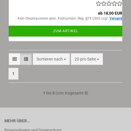
ab 18,00 EUR
Kein Steuerausweis gem. Kleinuntern.-Reg. §19 UStG zzgl.
Versand
ZUM ARTIKEL
Sortieren nach
pro Seite
Sortieren nach
20 pro Seite
1
1
bis
3
(von insgesamt
3
)
MEHR ÜBER...
Privatsphaere und Datenschutz