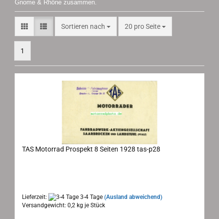
Gnome & Rhône zusammen.
Sortieren nach
pro Seite
Sortieren nach
20 pro Seite
1
TAS Motorrad Prospekt 8 Seiten 1928 tas-p28
TAS Prospekt 1928
Maße: 15x22 cm, 8 Seiten, Sprache: deutsch
Lieferzeit:
3-4 Tage
(Ausland abweichend)
Versandgewicht:
0,2
kg je Stück