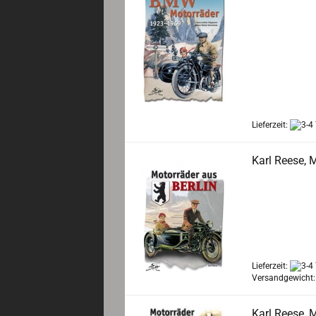
Hans-Lothar St
224 Seiten,
ISB
Bitte beachten
versendet werd
Zum Teil noch n
BMW-Motorräder
Lieferzeit:
Karl Reese, M
Karl Reese, Mot
Detailliert und 
und Brandenbur
Stock, D-Rad u
verschiedenen H
Lieferzeit:
Versandgewicht
Karl Reese, 