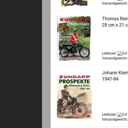
Versandgewicht
Thomas Rein
28 cm x 21 c
Zündapp – von 
zahlreiche Meil
Lieferzeit:
Versandgewicht
Johann Klei
1947-84
144 Seiten, 28c
Anhand ausge
Motorräder un
Lieferzeit:
Versandgewicht