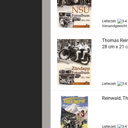
mechanisches G
Freundes höher
NSU-Freundes z
Lieferzeit:
Versandgewicht
Thomas Rein
28 cm x 21 c
Welch eine Fasz
eingebunden, sc
Fotos in diesem
hüpfen beginne
Lieferzeit:
Reinwald, Th
In dem vorlieg
„Triumph" aus N
Lieferzeit: