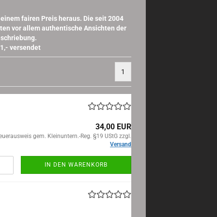
inem fairen Preis heraus. Die seit 2004
en vor allem authentische Ansichten der
eschriebung.
1,- versendet
1
34,00 EUR
euerausweis gem. Kleinuntern.-Reg. §19 UStG zzgl.
Versand
IN DEN WARENKORB