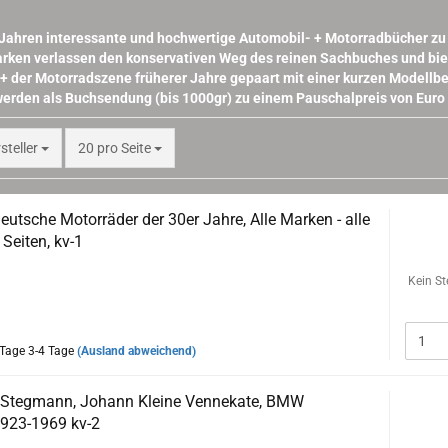
 Jahren interessante und hochwertige Automobil- + Motorradbücher zu e
rken verlassen den konservativen Weg des reinen Sachbuches und biet
+ der Motorradszene früherer Jahre gepaart mit einer kurzen Modellb
werden als Buchsendung (bis 1000gr) zu einem Pauschalpreis von Euro 
pro Seite
rsteller
20 pro Seite
eutsche Motorräder der 30er Jahre, Alle Marken - alle
Seiten, kv-1
:
Dieses Buch wiegt über 1000gr und kann nicht als
Kein St
zum Pauschalpreis von 1,- Euro versendet werden. Versand
3-4 Tage
(Ausland abweichend)
 Stegmann, Johann Kleine Vennekate, BMW
1923-1969 kv-2