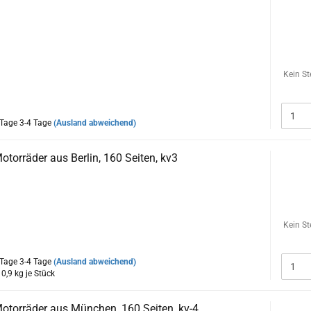
egmann, Johann Kleine Vennekate, BMW Motorräder 1923-1969,
N 3-935517-16-5
:
Buch wiegt über 1000gr kann deshalb nicht für Euro 1,-
en,
Versandkosten Euro 4,-
Kein St
ie veröffentlichte Bilder aus den Anfängen der Motorisierung mit
n dokumentieren das Erfolgsrezept aus Bayern.
3-4 Tage
(Ausland abweichend)
otorräder aus Berlin, 160 Seiten, kv3
orräder aus Berlin, 160 Seiten, ISBN 3-935517-05-X
reich illustriert stellt Karl Reese alle Motorradmarken aus Berlin
gn sowie deren Modelle vor. Große und kleine Marken wie
nd andere rufen Erinnerungen wach. Die Firmengeschichten der
Kein St
ersteller werden kurz erzählt.
3-4 Tage
(Ausland abweichend)
:
0,9
kg je Stück
Motorräder aus München, 160 Seiten, kv-4