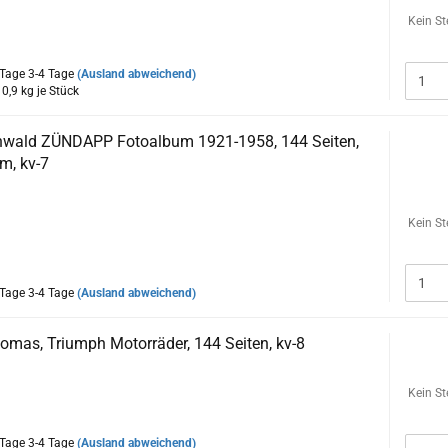
erät mit eingebunden, schlägt das Herz jedes Technik-
. Beim Anblick der Fotos in diesem Buch wird das Herz des
Kein St
u rasen beginnen.
3-4 Tage
(Ausland abweichend)
:
0,9
kg je Stück
wald ZÜNDAPP Fotoalbum 1921-1958, 144 Seiten,
m, kv-7
ination geht von alten Fotos aus! Und ist sogar frühe Mechanik mit
hlägt das Herz des Technik-Freundes höher. Beim Anblick der
Kein St
 Buch wird das Herz jedes Motorrad- und Zündapp-Freundes zu
n.
3-4 Tage
(Ausland abweichend)
omas, Triumph Motorräder, 144 Seiten, kv-8
enden Buch wird der Werdegang der legendären Motorradmarke
Kein St
ürnberg ausführlich dargestellt.
3-4 Tage
(Ausland abweichend)