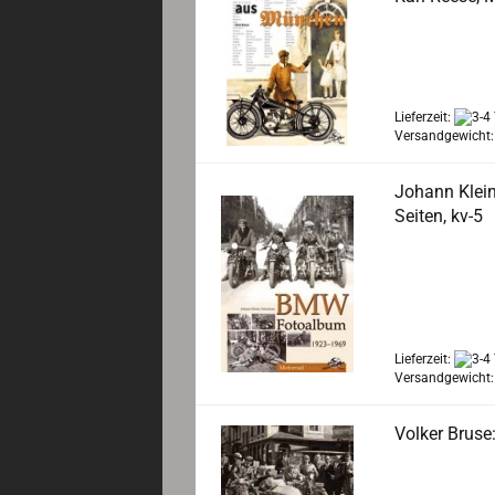
München war la
knüpft BMW mit
Hersteller fert
Lieferzeit:
Versandgewicht
Johann Klei
Seiten, kv-5
Welch eine Fasz
mit eingebunde
der Fotos in d
hüpfen beginne
Lieferzeit:
Versandgewicht
Volker Bruse
Welche Faszinat