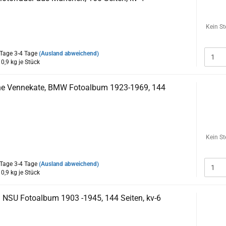
nge ein Zentrum der deutschen Motorradfertigung. Heute noch
 ihrem Stammsitz an diese Tradition an. Über 80 verschiedene
Kein St
igten in den vergangenen Jahrzehnten in München Motorräder
3-4 Tage
(Ausland abweichend)
:
0,9
kg je Stück
ne Vennekate, BMW Fotoalbum 1923-1969, 144
ination geht von alten Fotos aus! Und ist sogar frühe Mechanik
n, schlägt das Herz des Technik-Freundes höher. Beim Anblick
iesem Buch wird das Herz jedes Motorrad und BMW-Freundes zu
Kein St
n.
3-4 Tage
(Ausland abweichend)
:
0,9
kg je Stück
: NSU Fotoalbum 1903 -1945, 144 Seiten, kv-6
ion geht von alten Fotos aus! Und ist gar ein frühes