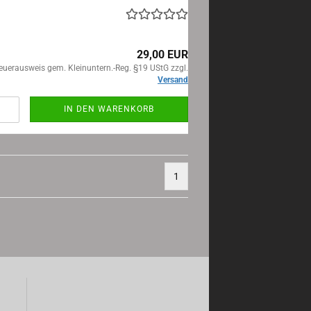
29,00 EUR
euerausweis gem. Kleinuntern.-Reg. §19 UStG zzgl.
Versand
IN DEN WARENKORB
1