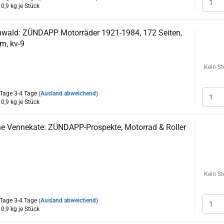
:
0,9
kg je Stück
wald: ZÜNDAPP Motorräder 1921-1984, 172 Seiten,
m, kv-9
1921 bis 1984 produzierte das legendäre deutsche Unternehmen
Kein St
ensteine des Motorradbaus.
3-4 Tage
(Ausland abweichend)
:
0,9
kg je Stück
ne Vennekate: ZÜNDAPP-Prospekte, Motorrad & Roller
m x 21cm, 4-farbig,
wählter Prospektabbildungen werden ZÜNDAPP-
Kein St
d Roller der Jahre 1947 bis 1984 dokumentiert.
3-4 Tage
(Ausland abweichend)
:
0,9
kg je Stück