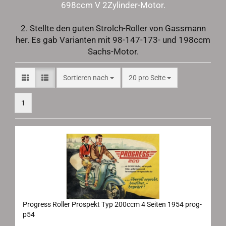
698ccm V 2Zylinder-Motor.
2. Stellte den guten Strolch-Roller von Gassmann
her. Es gab Varianten mit 98-147-173- und 198ccm
Sachs-Motor.
Sortieren nach
pro Seite
Sortieren nach
20 pro Seite
1
Progress Roller Prospekt Typ 200ccm 4 Seiten 1954 prog-
p54