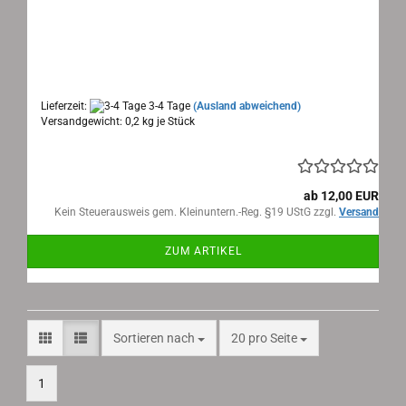
Progress Roller Prospekt Typ 200ccm 4 Seiten
1954
Maße: 41x14cm aufgeklappt 4 Seiten, Text:
deutsch
Lieferzeit:
3-4 Tage
(Ausland abweichend)
Versandgewicht:
0,2
kg je Stück
ab 12,00 EUR
Kein Steuerausweis gem. Kleinuntern.-Reg. §19 UStG zzgl.
Versand
ZUM ARTIKEL
Sortieren nach
pro Seite
Sortieren nach
20 pro Seite
1