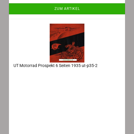
ZUM ARTIKEL
UT Motorrad Prospekt 6 Seiten 1935 ut-p35-2
UT Schwenk & Schnürle Motorrad Prospekt 1935
Maße: ca. 47x14 cm ausgeklappt, 6 Seiten, Sprache:
deutsch
Modelle
Z 200 198ccm 2 Takt
Z 202 198ccm 2 Takt
SB 200 198 ccm OHV Bark-Motor
Alle Modelle detailliert beschrieben und abgebildet