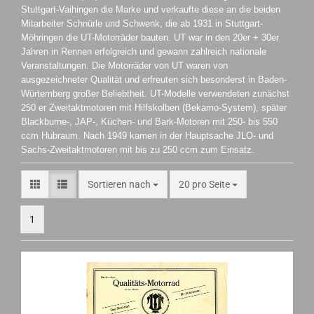
Stuttgart-Vaihingen die Marke und verkaufte diese an die beiden
Mitarbeiter Schnürle und Schwenk, die ab 1931 in Stuttgart-
Möhringen die UT-Motorräder bauten. UT war in den 20er + 30er
Jahren in Rennen erfolgreich und gewann zahlreich nationale
Veranstaltungen. Die Motorräder von UT waren von
ausgezeichneter Qualität und erfreuten sich besonderst in Baden-
Würtemberg großer Beliebtheit. UT-Modelle verwendeten zunächst
250 er Zweitaktmotoren mit Hilfskolben (Bekamo-System), später
Blackburne-, JAP-, Küchen- und Bark-Motoren mit 250- bis 550
ccm Hubraum. Nach 1949 kamen in der Hauptsache JLO- und
Sachs-Zweitaktmotoren mit bis zu 250 ccm zum Einsatz.
Sortieren nach
pro Seite
Sortieren nach
20 pro Seite
1