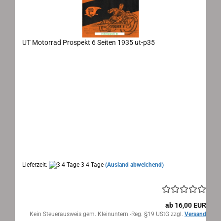
UT Motorrad Prospekt 6 Seiten 1935 ut-p35
UT Schwenk & Schnürle Motorrad Prospekt 1935
Maße: ca. 47x14 cm ausgeklappt, 6 Seiten, Sprache:
deutsch
Modelle
SB 350 350ccm OHV
SB 500/600 499/592ccm OHV
KT 500/600 498/598 ccm sv Küchen-Motor
Alle Modelle detailliert beschrieben und abgebildet
Lieferzeit:
3-4 Tage
(Ausland abweichend)
ab 16,00 EUR
Kein Steuerausweis gem. Kleinuntern.-Reg. §19 UStG zzgl.
Versand