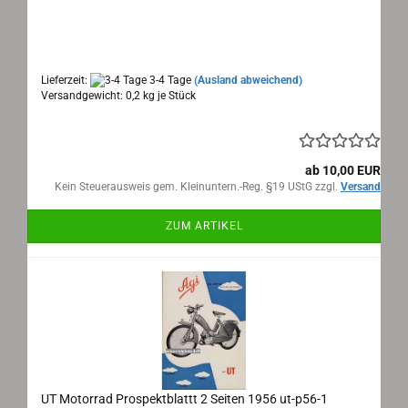
UT Motorrad Prospekt 4 Seiten 1953 ut-p53-2
Maße: 42x15cm aufgeklappt, 4 Seiten, Text:
deutsch
Lieferzeit:
3-4 Tage
(Ausland abweichend)
Versandgewicht:
0,2
kg je Stück
ab 10,00 EUR
Kein Steuerausweis gem. Kleinuntern.-Reg. §19 UStG zzgl.
Versand
ZUM ARTIKEL
UT Motorrad Prospektblattt 2 Seiten 1956 ut-p56-1