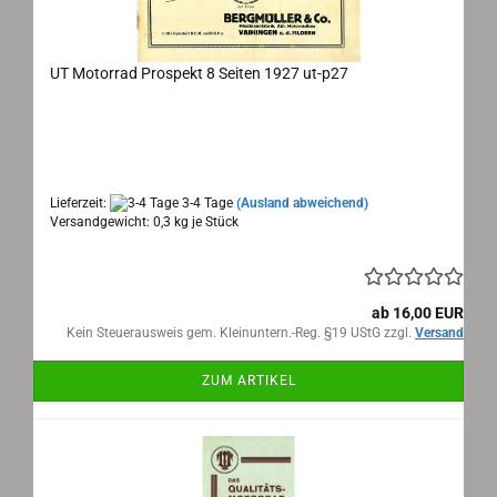
UT Motorrad Prospekt 8 Seiten 1927 ut-p27
UT Motorrad Prospekt 8 Seiten 1927
Maße: 45x14cm aufgeklappt, 8 Seiten, Text:
deutsch
Lieferzeit:
3-4 Tage
(Ausland abweichend)
Versandgewicht:
0,3
kg je Stück
ab 16,00 EUR
Kein Steuerausweis gem. Kleinuntern.-Reg. §19 UStG zzgl.
Versand
ZUM ARTIKEL