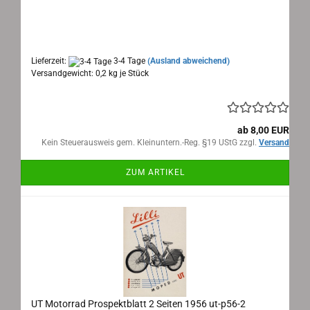
UT Motorrad Prospektblattt 2 Seiten 1956
Maße: 15x21cm 2 Seiten, Text: deutsch
Lieferzeit:
3-4 Tage
(Ausland abweichend)
Versandgewicht:
0,2
kg je Stück
ab 8,00 EUR
Kein Steuerausweis gem. Kleinuntern.-Reg. §19 UStG zzgl.
Versand
ZUM ARTIKEL
UT Motorrad Prospektblatt 2 Seiten 1956 ut-p56-2