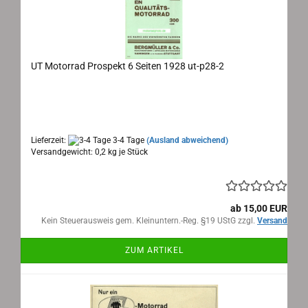
UT Motorrad Prospekt 6 Seiten 1928 ut-p28-2
UT Motorrad Prospekt 1928
Maße: ca. 43x23 cm ausgeklappt, 6 Seiten, Sprache:
deutsch
Lieferzeit:
3-4 Tage
(Ausland abweichend)
Versandgewicht:
0,2
kg je Stück
ab 15,00 EUR
Kein Steuerausweis gem. Kleinuntern.-Reg. §19 UStG zzgl.
Versand
ZUM ARTIKEL