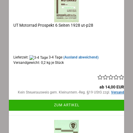
UT Motorrad Prospekt 6 Seiten 1928 ut-p28
UT Motorrad Prospekt 1928
Maße: ca. 43x23 cm ausgeklappt, 6 Seiten, Sprache:
deutsch
Lieferzeit:
3-4 Tage
(Ausland abweichend)
Versandgewicht:
0,2
kg je Stück
ab 14,00 EUR
Kein Steuerausweis gem. Kleinuntern.-Reg. §19 UStG zzgl.
Versand
ZUM ARTIKEL