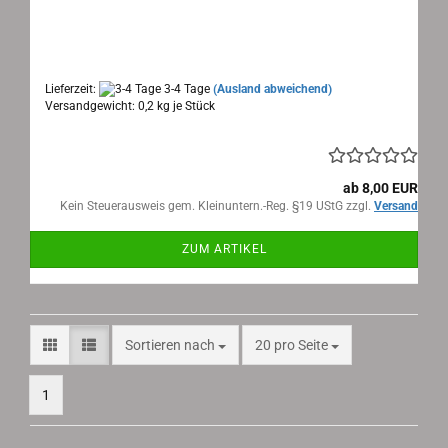
UT Motorrad Prospektblatt 2 Seiten 1956
Maße: 15x21cm , 2 Seiten, Text: deutsch
Lieferzeit:
3-4 Tage
(Ausland abweichend)
Versandgewicht:
0,2
kg je Stück
ab 8,00 EUR
Kein Steuerausweis gem. Kleinuntern.-Reg. §19 UStG zzgl.
Versand
ZUM ARTIKEL
Sortieren nach
pro Seite
Sortieren nach
20 pro Seite
1